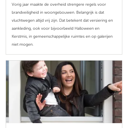
Vorig
jaar maakte de overheid strengere regels voor
brandveiligheid in
woon
gebouwen. Belangrijk is dat
vluchtwegen altijd vrij zijn.
Dat betekent dat versiering en
aankledin
g
, ook
voor
bijvoorbeeld Halloween en
Kerst
mis
,
in
gemeenschappelijke ruimtes en
op
galerij
en
niet mogen.