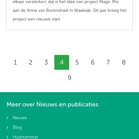
elkaar versterken: dat is het idee van project Magic Mix
aan de Anna van Burenstraat in Waalwijk. Dit jaar kreeg het
project
een nieuwe start
.
Selecteer een pagina
1
2
3
4
5
6
7
8
9
Meer over Nieuws en publicaties
Nieuws
Blog
Huisnummer