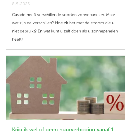
8-5-2025
Casade heeft
verschillende soorten zonnepanelen. Maar
wat
zijn
de
verschil
len
?
H
oe zit het met
de stroom die u
niet gebruikt
?
En wat kunt u zelf doen als u zonnepanelen
heeft?
Krijg ik wel of geen huurverhoging vanaf 1