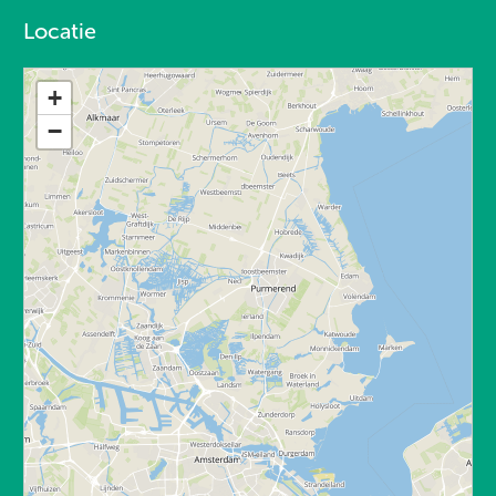
Locatie
+
−