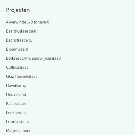
Projecten
Akkerwinde 1-9 (oneven)
Baardwijksestraat
Bachstraat e.o.
Bloemwaard
Borksesticht (Baardwijksestraat)
Collinsstraat
GGz Heuvelstraat
Haverkamp
Heuveleind
Kasteellaan
LeoHendrik
Loonsestraat
Magnoliapark