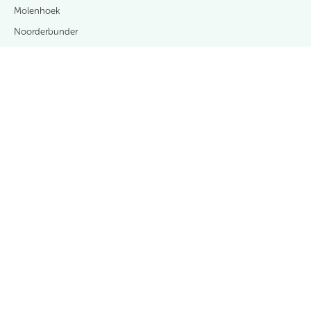
Molenhoek
Noorderbunder
Oranjehoek Waspik
Park Vossenberg
Park Wijtenburg
Prins Mauritsplein
Rembrandtstraat e.o.
SalmRijck
Vooreinde
Wijnruitstraat
Zanddonk-Zuid fase 2
Zanddonk-Zuid fase 3
Over Casade
Contact & afspraak maken