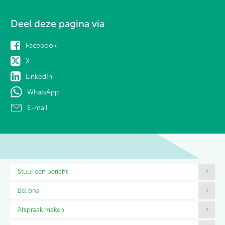
Deel deze pagina via
Facebook
X
LinkedIn
WhatsApp
E-mail
Contactinformatie
Stuur een bericht
Bel ons
Afspraak maken